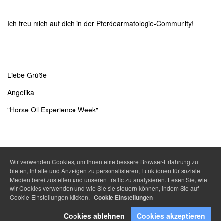
Ich freu mich auf dich in der Pferdearmatologie-Community!
Liebe Grüße
Angelika
"Horse Oil Experience Week"
Wir verwenden Cookies, um Ihnen eine bessere Browser-Erfahrung zu
bieten, Inhalte und Anzeigen zu personalisieren, Funktionen für soziale
Medien bereitzustellen und unseren Traffic zu analysieren. Lesen Sie, wie
wir Cookies verwenden und wie Sie sie steuern können, indem Sie auf
Cookie-Einstellungen klicken.
Cookie Einstellungen
Cookies ablehnen
Cookies akzeptieren