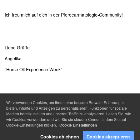
Ich freu mich auf dich in der Pferdearmatologie-Community!
Liebe Grüße
Angelika
"Horse Oil Experience Week"
Wir verwenden Cookies, um Ihnen eine bessere Browser-Erfahrung zu
bieten, Inhalte und Anzeigen zu personalisieren, Funktionen für soziale
Medien bereitzustellen und unseren Traffic zu analysieren. Lesen Sie, wie
wir Cookies verwenden und wie Sie sie steuern können, indem Sie auf
Cookie-Einstellungen klicken.
Cookie Einstellungen
Cookies ablehnen
Cookies akzeptieren