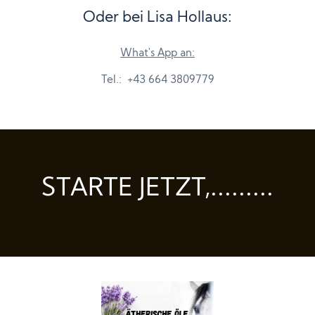
Oder bei Lisa Hollaus:
What's App an:
Tel.: +43 664 3809779
STARTE JETZT,.........