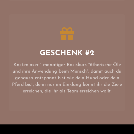
GESCHENK #2
Kostenloser 1 monatiger Basiskurs "ätherische Öle
und ihre Anwendung beim Mensch", damit auch du
genauso entspannt bist wie dein Hund oder dein
Pferd bist, denn nur im Einklang könnt ihr die Ziele
erreichen, die ihr als Team erreichen wollt.