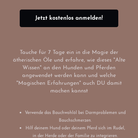
Jetzt kostenlos anmelden!
Tauche für 7 Tage ein in die Magie der
ätherischen Öle und erfahre, wie dieses "Alte
Wissen" an den Hunden und Pferden
angewendet werden kann und welche
"Magischen Erfahrungen" auch DU damit
machen kannst
Verwende das Bauchwohlöl bei Darmproblemen und
Bauchschmerzen.
Hilf deinem Hund oder deinem Pferd sich im Rudel,
in der Herde oder der Familie zu integrieren.